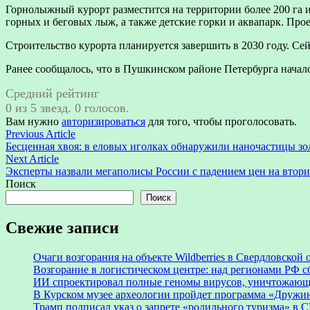
Горнолыжный курорт разместится на территории более 200 га 
горных и беговых лыж, а также детские горки и аквапарк. Прое
Строительство курорта планируется завершить в 2030 году. Се
Ранее сообщалось, что в Пушкинском районе Петербурга нача
Средний рейтинг
0 из 5 звезд. 0 голосов.
Вам нужно
авторизироваться
для того, чтобы проголосовать.
Навигация
Previous
Previous Article
article:
Бесценная хвоя: в еловых иголках обнаружили наночастицы зо
по
Next
Next Article
записям
article:
Эксперты назвали мегаполисы России с падением цен на втор
Поиск
Поиск
Свежие записи
Очаги возгорания на объекте Wildberries в Свердловской
Возгорание в логистическом центре: над регионами РФ с
ИИ спроектировал полные геномы вирусов, уничтожающ
В Курском музее археологии пройдет программа «Дружи
Трамп подписал указ о запрете «родильного туризма» в