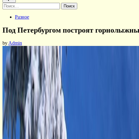
Найти:
Posted
Разное
in
Под Петербургом построят горнолыжный
by
Admin