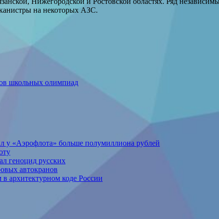
Рязанской, Нижегородской и Ростовской областях. Ряд независим
 канистры на некоторых АЗС.
гов школьных олимпиад
ил у «Аэрофлота» больше полумиллиона рублей
оту
ал геноцид русских
ровых автокранов
 в архитектурном коде России