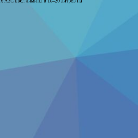
ых АЗС ввел лимиты в 10–20 литров на