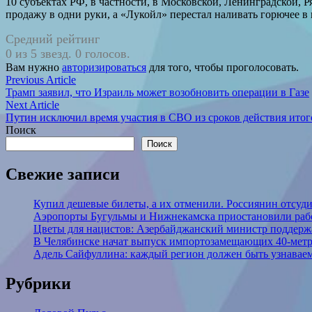
10 субъектах РФ, в частности, в Московской, Ленинградской, 
продажу в одни руки, а «Лукойл» перестал наливать горючее в
Средний рейтинг
0 из 5 звезд. 0 голосов.
Вам нужно
авторизироваться
для того, чтобы проголосовать.
Навигация
Previous
Previous Article
article:
Трамп заявил, что Израиль может возобновить операции в Газе
по
Next
Next Article
записям
article:
Путин исключил время участия в СВО из сроков действия ито
Поиск
Поиск
Свежие записи
Купил дешевые билеты, а их отменили. Россиянин отсуд
Аэропорты Бугульмы и Нижнекамска приостановили раб
Цветы для нацистов: Азербайджанский министр поддерж
В Челябинске начат выпуск импортозамещающих 40-мет
Адель Сайфуллина: каждый регион должен быть узнаваем
Рубрики