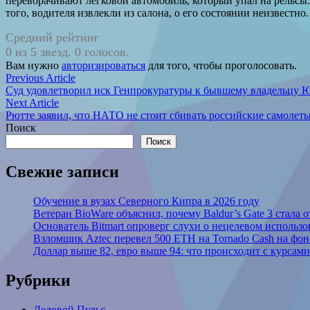
переворачивают легковой автомобиль, который упал на рельсы
того, водителя извлекли из салона, о его состоянии неизвестно.
Средний рейтинг
0 из 5 звезд. 0 голосов.
Вам нужно
авторизироваться
для того, чтобы проголосовать.
Навигация
Previous
Previous Article
article:
Суд удовлетворил иск Генпрокуратуры к бывшему владельцу Ю
по
Next
Next Article
записям
article:
Рютте заявил, что НАТО не стоит сбивать российские самолет
Поиск
Поиск
Свежие записи
Обучение в вузах Северного Кипра в 2026 году
Ветеран BioWare объяснил, почему Baldur’s Gate 3 стал
Основатель Bitmart опроверг слухи о нецелевом использ
Взломщик Aztec перевел 500 ETH на Tornado Cash на фоне
Доллар выше 82, евро выше 94: что происходит с курсами
Рубрики
Деловой Пульс