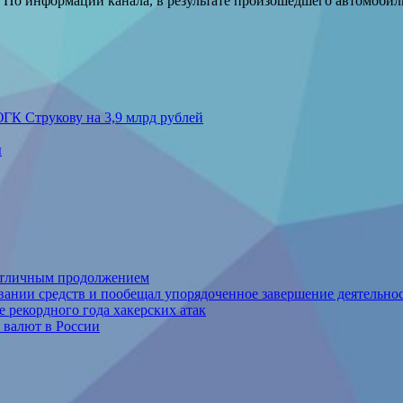
. По информации канала, в результате произошедшего автомоби
ГК Струкову на 3,9 млрд рублей
ы
а отличным продолжением
овании средств и пообещал упорядоченное завершение деятельно
 рекордного года хакерских атак
 валют в России