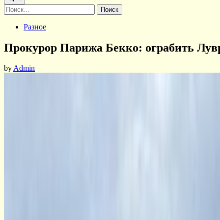
Найти:
Posted
Разное
in
Прокурор Парижа Бекко: ограбить Лувр
by
Admin