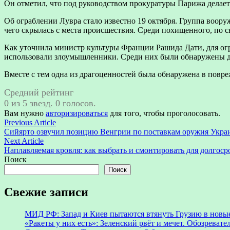
Он отметил, что под руководством прокуратуры Парижа делает
Об ограблении Лувра стало известно 19 октября. Группа воор
чего скрылась с места происшествия. Среди похищенного, по с
Как уточнила министр культуры Франции Рашида Дати, для ог
использовали злоумышленники. Среди них были обнаружены две
Вместе с тем одна из драгоценностей была обнаружена в повре
Средний рейтинг
0 из 5 звезд. 0 голосов.
Вам нужно
авторизироваться
для того, чтобы проголосовать.
Навигация
Previous
Previous Article
article:
Сийярто озвучил позицию Венгрии по поставкам оружия Укра
по
Next
Next Article
записям
article:
Наплавляемая кровля: как выбрать и смонтировать для долгос
Поиск
Поиск
Свежие записи
МИД РФ: Запад и Киев пытаются втянуть Грузию в новы
«Ракеты у них есть»: Зеленский рвёт и мечет. Обозреват