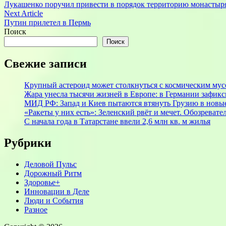
article:
Лукашенко поручил привести в порядок территорию монастыр
по
Next
Next Article
записям
article:
Путин прилетел в Пермь
Поиск
Поиск
Свежие записи
Крупный астероид может столкнуться с космическим мус
Жара унесла тысячи жизней в Европе: в Германии зафикс
МИД РФ: Запад и Киев пытаются втянуть Грузию в новы
«Ракеты у них есть»: Зеленский рвёт и мечет. Обозреват
С начала года в Татарстане ввели 2,6 млн кв. м жилья
Рубрики
Деловой Пульс
Дорожный Ритм
Здоровье+
Инновации в Деле
Люди и События
Разное