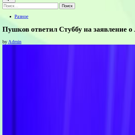
Найти:
Posted
Разное
in
Пушков ответил Стуббу на заявление о
by
Admin