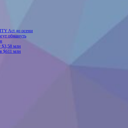
TY Act до осени
огут обмануть
ен
 $3,58 млн
в $611 млн