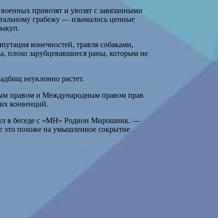
 военных привозят и увозят с завязанными
отальному грабежу — изымались ценные
выкуп.
путация конечностей, травля собаками,
ы, плохо зарубцевавшиеся раны, которым не
адбищ неуклонно растет.
ным правом и Международным правом прав
их конвенций.
ул в беседе с «МН» Родион Мирошник. —
е это похоже на умышленное сокрытие