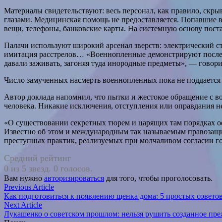
Материалы свидетельствуют: весь персонал, как правило, скры
глазами. Медицинская помощь не предоставляется. Попавшие 
вещи, телефоны, банковские карты. На системную основу пост
Палачи используют широкий арсенал зверств: электрический ст
имитация расстрелов… «Военнопленные демонстрируют последс
давали заживать, загоняя туда инородные предметы», — говори
Число замученных насмерть военнопленных пока не поддается 
Автор доклада напомнил, что пытки и жестокое обращение 
человека. Никакие исключения, отступления или оправдания 
«О существовании секретных тюрем и царящих там порядках 
Известно об этом и международным так называемым правозащ
преступных практик, реализуемых при молчаливом согласии г
Средний рейтинг
0 из 5 звезд. 0 голосов.
Вам нужно
авторизироваться
для того, чтобы проголосовать.
Навигация
Previous
Previous Article
article:
Как подготовиться к появлению щенка дома: 5 простых совето
по
Next
Next Article
записям
article:
Лукашенко о советском прошлом: нельзя рушить созданное п