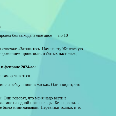
:
провел без выхода, а еще двое — по 10
н отвечал: «Заткнитесь. Нам на эту Женевскую
бморожением привозили, избитых настолько,
 в феврале 2024-го:
ли заморачиваться…
ришли эсбэушники в масках. Один видит, что
Они говорят, что меня надо везти в
ал мне на одной ноге пальцы. Без наркоза…
ие было минимальным. Перевязки только, и то