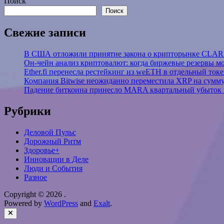
Поиск
Поиск
Свежие записи
В США отложили принятие закона о крипторынке CLARI
Он-чейн анализ криптовалют: когда биржевые резервы м
Ether.fi перенесла рестейкинг из weETH в отдельный ток
Компания Bitwise неожиданно переместила XRP на сумму
Падение биткоина принесло MARA квартальный убыток 
Рубрики
Деловой Пульс
Дорожный Ритм
Здоровье+
Инновации в Деле
Люди и События
Разное
Copyright © 2026
.
Powered by
WordPress
and
Exalt
.
Close