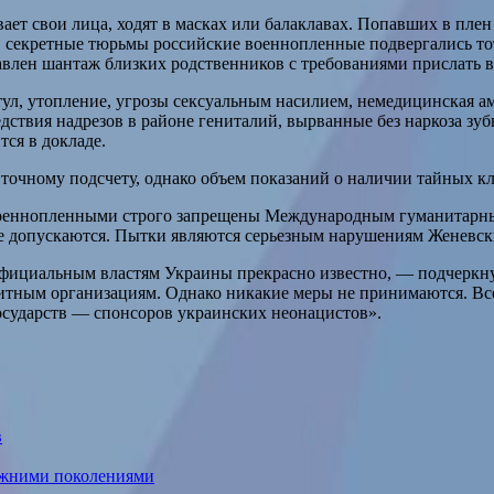
вает свои лица, ходят в масках или балаклавах. Попавших в плен
в секретные тюрьмы российские военнопленные подвергались т
авлен шантаж близких родственников с требованиями прислать 
ул, утопление, угрозы сексуальным насилием, немедицинская ам
твия надрезов в районе гениталий, вырванные без наркоза зуб
тся в докладе.
точному подсчету, однако объем показаний о наличии тайных кл
с военнопленными строго запрещены Международным гуманитар
не допускаются. Пытки являются серьезным нарушениям Женевск
официальным властям Украины прекрасно известно, — подчеркн
итным организациям. Однако никакие меры не принимаются. Вс
осударств — спонсоров украинских неонацистов».
в
режними поколениями