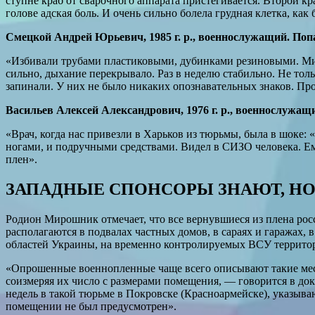
ступне краб от сварочного аппарата пристегивается. Второй кр
голове адская боль. И очень сильно болела грудная клетка, ка
Смецкой Андрей Юрьевич, 1985 г. р., военнослужащий. Попа
«Избивали трубами пластиковыми, дубинками резиновыми. Минут
сильно, дыхание перекрывало. Раз в неделю стабильно. Не толь
запинали. У них не было никаких опознавательных знаков. Про
Васильев Алексей Александрович, 1976 г. р., военнослужащий
«Врач, когда нас привезли в Харьков из тюрьмы, была в шоке: 
ногами, и подручными средствами. Видел в СИЗО человека. Ему
плен».
ЗАПАДНЫЕ СПОНСОРЫ ЗНАЮТ, Н
Родион Мирошник отмечает, что все вернувшиеся из плена рос
располагаются в подвалах частных домов, в сараях и гаражах
областей Украины, на временно контролируемых ВСУ территор
«Опрошенные военнопленные чаще всего описывают такие места
соизмеряя их число с размерами помещения, — говорится в до
недель в такой тюрьме в Покровске (Красноармейске), указывают
помещении не был предусмотрен».