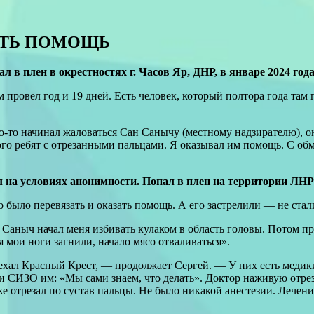
АТЬ ПОМОЩЬ
л в плен в окрестностях г. Часов Яр, ДНР, в январе 2024 года
 провел год и 19 дней. Есть человек, который полтора года там 
то-то начинал жаловаться Сан Санычу (местному надзирателю), о
ного ребят с отрезанными пальцами. Я оказывал им помощь. С о
рил на условиях анонимности. Попал в плен на территории ЛНР
 было перевязать и оказать помощь. А его застрелили — не ста
 Саныч начал меня избивать кулаком в область головы. Потом п
 мои ноги загнили, начало мясо отваливаться».
л Красный Крест, — продолжает Сергей. — У них есть медики. 
и СИЗО им: «Мы сами знаем, что делать». Доктор наживую отрез
же отрезал по сустав пальцы. Не было никакой анестезии. Лечен