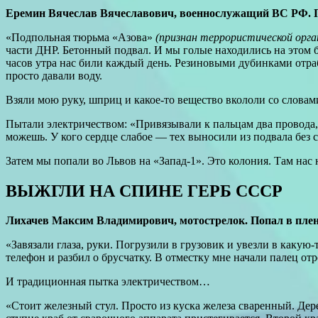
Еремин Вячеслав Вячеславович, военнослужащий ВС РФ. Поп
«Подпольная тюрьма «Азова»
(признан террористической орган
части ДНР. Бетонный подвал. И мы голые находились на этом бе
часов утра нас били каждый день. Резиновыми дубинками отра
просто давали воду.
Взяли мою руку, шприц и какое-то вещество вкололи со слова
Пытали электричеством: «Привязывали к пальцам два провода,
можешь. У кого сердце слабое — тех выносили из подвала без с
Затем мы попали во Львов на «Запад-1». Это колония. Там нас н
ВЫЖГЛИ НА СПИНЕ ГЕРБ СССР
Лихачев Максим Владимирович, мотострелок. Попал в плен 
«Завязали глаза, руки. Погрузили в грузовик и увезли в какую
телефон и разбил о брусчатку. В отместку мне начали палец от
И традиционная пытка электричеством…
«Стоит железный стул. Просто из куска железа сваренный. Дер