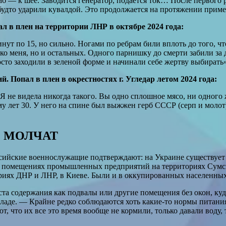
аб — к шее. Заводится генератор, подается ток… После первого 
к будто ударили кувалдой. Это продолжается на протяжении прим
л в плен на территории ЛНР в октябре 2024 года:
 по 15, но сильно. Ногами по ребрам били вплоть до того, что 
ко меня, но и остальных. Одного парнишку до смерти забили за д
сто заходили в зеленой форме и начинали себе жертву выбирать»
. Попал в плен в окрестностях г. Угледар летом 2024 года:
«Я не видела никогда такого. Вы одно сплошное мясо, ни одного
 лет 30. У него на спине был выжжен герб СССР (серп и молот)
О МОЛЧАТ
сийские военнослужащие подтверждают: на Украине существует 
, в помещениях промышленных предприятий на территориях Сумс
иях ДНР и ЛНР, в Киеве. Были и в оккупированных населенных
 содержания как подвалы или другие помещения без окон, куда
кладе. — Крайне редко соблюдаются хоть какие-то нормы питани
, что их все это время вообще не кормили, только давали воду, 