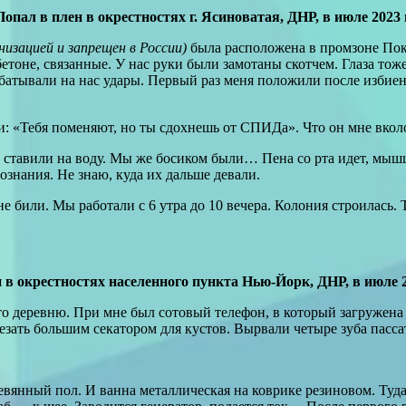
ал в плен в окрестностях г. Ясиноватая, ДНР, в июле 2023 
изацией и запрещен в России)
была расположена в промзоне По
тоне, связанные. У нас руки были замотаны скотчем. Глаза тоже 
батывали на нас удары. Первый раз меня положили после избиен
ми: «Тебя поменяют, но ты сдохнешь от СПИДа». Что он мне вко
 ставили на воду. Мы же босиком были… Пена со рта идет, мыш
ознания. Не знаю, куда их дальше девали.
е били. Мы работали с 6 утра до 10 вечера. Колония строилась. 
в окрестностях населенного пункта Нью-Йорк, ДНР, в июле 2
-то деревню. При мне был сотовый телефон, в который загружена 
резать большим секатором для кустов. Вырвали четыре зуба пасс
евянный пол. И ванна металлическая на коврике резиновом. Туд