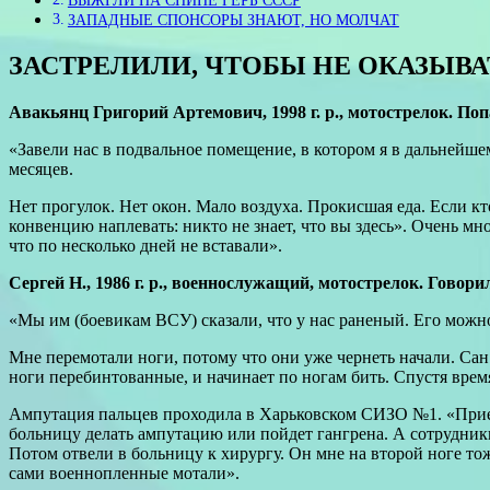
ЗАПАДНЫЕ СПОНСОРЫ ЗНАЮТ, НО МОЛЧАТ
ЗАСТРЕЛИЛИ, ЧТОБЫ НЕ ОКАЗЫВ
Авакьянц Григорий Артемович, 1998 г. р., мотострелок. Попа
«Завели нас в подвальное помещение, в котором я в дальнейшем
месяцев.
Нет прогулок. Нет окон. Мало воздуха. Прокисшая еда. Если к
конвенцию наплевать: никто не знает, что вы здесь». Очень м
что по несколько дней не вставали».
Сергей Н., 1986 г. р., военно­служащий, мотострелок. Гово
«Мы им (боевикам ВСУ) сказали, что у нас раненый. Его можно
Мне перемотали ноги, потому что они уже чернеть начали. Сан
ноги перебинтованные, и начинает по ногам бить. Спустя время
Ампутация пальцев проходила в Харьковском СИЗО №1. «Приеха
больницу делать ампутацию или пойдет гангрена. А сотрудник
Потом отвели в больницу к хирургу. Он мне на второй ноге то
сами военнопленные мотали».