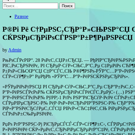
Найти:
Posted
Разное
in
Р®Рі Рё С†РµРЅС‚СЂР°Р»СЊРЅР°СЏ 
СЌРЅРµСЂРіРѕСЃРЅР°Р±Р¶РµРЅРёСЏ
by
Admin
РњРѕСЃРєРІР°. 28 РѕРєС‚СЏР±СЂСЏ. — РђРІР°СЂРёР№РЅРѕР
РІС‚РѕСЂРЅРёРє, РІ СЂРµР·СѓР»СЊС‚Р°С‚Рµ С‡РµРіРѕ СЋР
Р±РѕР»СЊС€Р°СЏ С‡Р°СЃС‚СЊ Р®Р¶РЅРѕ-РЎР°С…Р°Р»РёРЅСЃ
СЃР»СѓР¶Р±Р° РџРђРћ «РЎР°С…Р°Р»РёРЅСЌРЅРµСЂРіРѕ».
«РЎРµРіРѕРґРЅСЏ РІ СЂРµР·СѓР»СЊС‚Р°С‚Рµ СЂР°Р±РѕС‚С‹
Р°Р»РёРЅСЃРєРѕР№ СЌРЅРµСЂРіРѕСЃРёСЃС‚РµРјС‹ (…) РЅР
Р°Р»РёРЅСЃРєРѕР№ РўР­Р¦-1 РґРѕ РЅР°РіСЂСѓР·РєРё СЃРѕР±
СЃРµРІРµСЂРЅС‹Р№ РёР·РѕР»РёСЂРѕРІР°РЅРЅС‹Р№ СЂР°Р№
РїР»Р°РЅРёСЂСѓРµС‚СЃСЏ РІРєР»СЋС‡РёС‚СЊ РіРµРЅРµСЂР°
СЃРѕРѕР±С‰РµРЅРёРё.
РџРѕ РґР°РЅРЅС‹Рј РїСЂРµСЃСЃ-СЃР»СѓР¶Р±С‹, СЃРїРµС†Р
Р»РёРЅРёРё СЌР»РµРєС‚СЂРѕРїРµСЂРµРґР°С‡Рё, СЃРѕРµРґ
Р¦-1. Р”Р°РЅРЅС‹Рµ Р›Р­Рџ Р±С‹Р»Рё РѕС‚РєР»СЋС‡РµРЅС‹ 