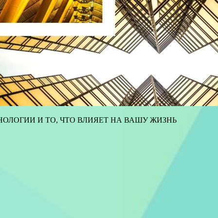
ОЛОГИИ И ТО, ЧТО ВЛИЯЕТ НА ВАШУ ЖИЗНЬ