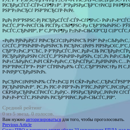
РїСЂРµСЃСЃ-СЃР»СѓР¶Р±Р°. Р“РµРЅРµСЂР°С†РёСЏ Р®Р¶РЅРѕ
РЅР°Р±РѕСЂСѓ РЅР°РіСЂСѓР·РєРё.
РџРѕ РґР°РЅРЅС‹Рј РїСЂРµСЃСЃ-СЃР»СѓР¶Р±С‹ РѕР±Р»Р°СЃ
РѕСЃС‚Р°Р»РёСЃСЊ РІСЃРµ СЋР¶РЅС‹Рµ СЂР°Р№РѕРЅС‹ РЎ
РѕСЃС‚СЂРѕРІР°, Р° С‚Р°РєР¶Рµ Р±РѕР»СЊС€Р°СЏ С‡Р°СЃС
«РџРѕ РјРѕРµРјСѓ РїРѕСЂСѓС‡РµРЅРёСЋ РЅР° РѕР±СЉРµРєС
СѓСЃС‚Р°РЅРѕРІР»РµРЅРёСЋ РїСЂРёС‡РёРЅ РІРЅРµС€С‚Р°С
СЂР°Р±РѕС‚Р°СЋС‚ Р·Р°РјРµСЃС‚РёС‚РµР»СЊ РїСЂРµРґСЃР
РІСЂРµРјРµРЅРё СѓСЃС‚Р°РЅРѕРІР»РµРЅРѕ, С‡С‚Рѕ РѕР±СЉР
РѕР±СЉРµРєС‚РѕРІ СЌР»РµРєС‚СЂРѕСЃРµС‚РµРІРѕРіРѕ С…Рѕ
РЅР°РїРёСЃР°Р» РЅР° СЃРІРѕРµР№ СЃС‚СЂР°РЅРёС†Рµ РІ С
Р›РёРјР°СЂРµРЅРєРѕ.
РџСЂРёС‡РёРЅРѕР№ СЃР±РѕСЏ РІ СЌР»РµРєС‚СЂРѕСЃРЅР°Р±Р¶
РїСЂРѕРІРѕРґР°. Р­С‚Рѕ РІС‹Р·РІР°Р»Рѕ Р°РІС‚РѕРјР°С‚РёС
СЌРЅРµСЂРіРѕСЃРёСЃС‚РµРјС‹. Р­РЅРµСЂРіРµС‚РёРєРё Сѓ
РѕР±Р»Р°СЃС‚РЅРѕРіРѕ РїСЂР°РІРёС‚РµР»СЊСЃС‚РІР°.
Средний рейтинг
0 из 5 звезд. 0 голосов.
Вам нужно
авторизироваться
для того, чтобы проголосовать.
Навигация
Previous
Previous Article
article:
Силы ПВО в вечернее время сбили 23 украинских БПЛА над р