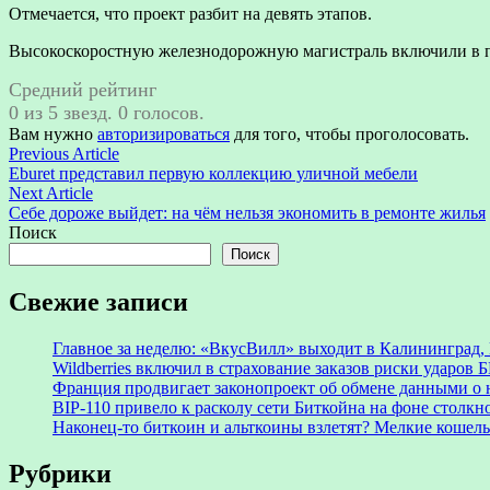
Отмечается, что проект разбит на девять этапов.
Высокоскоростную железнодорожную магистраль включили в п
Средний рейтинг
0 из 5 звезд. 0 голосов.
Вам нужно
авторизироваться
для того, чтобы проголосовать.
Навигация
Previous
Previous Article
article:
Eburet представил первую коллекцию уличной мебели
по
Next
Next Article
записям
article:
Себе дороже выйдет: на чём нельзя экономить в ремонте жилья
Поиск
Поиск
Свежие записи
Главное за неделю: «ВкусВилл» выходит в Калининград, 
Wildberries включил в страхование заказов риски ударов
Франция продвигает законопроект об обмене данными о 
BIP-110 привело к расколу сети Биткойна на фоне столк
Наконец-то биткоин и альткоины взлетят? Мелкие кошел
Рубрики