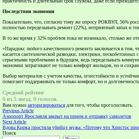
практичность и длительный срок службы, даже если приходитс
Последствия экономии
Показательно, что, согласно тому же опросу РОКВУЛ, 56% росс
полностью переделывать ремонт (22%), неприятный запах и ток
В то же время у 32% проблем пока не возникало, столько же от
«Парадокс любого качественного ремонта заключается в том, ч
касается сантехнической разводки, электрики, пескобетонных
серьезными проблемами в будущем, ведь переделывать коммуни
экономии затрагивают не только комфорт жильцов, но и сохра
Выбор материалов с учетом качества, огнестойкости и устойч
помогают поддерживать не только комфорт, но и долговечность
Средний рейтинг
0 из 5 звезд. 0 голосов.
Вам нужно
авторизироваться
для того, чтобы проголосовать.
Навигация
Previous
Previous Article
article:
Аэропорт Ярославля закрыт на прием и отправку самолетов
по
Next
Next Article
записям
article:
Вдова Кирка простила убийцу мужа: «Потому что Христос пр
Поиск