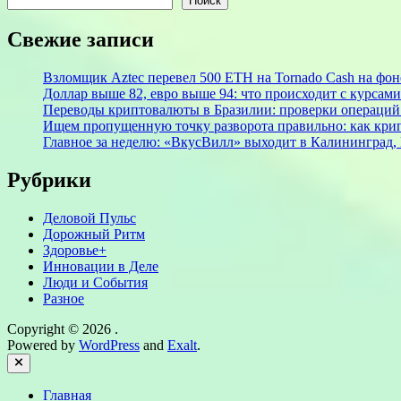
Поиск
Свежие записи
Взломщик Aztec перевел 500 ETH на Tornado Cash на фоне
Доллар выше 82, евро выше 94: что происходит с курсами
Переводы криптовалюты в Бразилии: проверки операций 
Ищем пропущенную точку разворота правильно: как крип
Главное за неделю: «ВкусВилл» выходит в Калининград, 
Рубрики
Деловой Пульс
Дорожный Ритм
Здоровье+
Инновации в Деле
Люди и События
Разное
Copyright © 2026
.
Powered by
WordPress
and
Exalt
.
Close
Главная