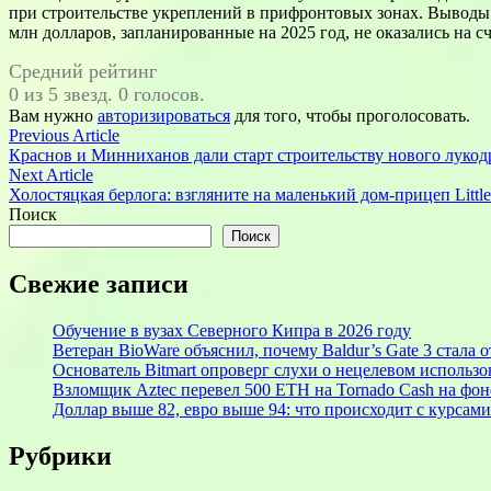
при строительстве укреплений в прифронтовых зонах. Выводы
млн долларов, запланированные на 2025 год, не оказались на
Средний рейтинг
0 из 5 звезд. 0 голосов.
Вам нужно
авторизироваться
для того, чтобы проголосовать.
Навигация
Previous
Previous Article
article:
Краснов и Минниханов дали старт строительству нового лукод
по
Next
Next Article
записям
article:
Холостяцкая берлога: взгляните на маленький дом-прицеп Litt
Поиск
Поиск
Свежие записи
Обучение в вузах Северного Кипра в 2026 году
Ветеран BioWare объяснил, почему Baldur’s Gate 3 стал
Основатель Bitmart опроверг слухи о нецелевом использ
Взломщик Aztec перевел 500 ETH на Tornado Cash на фоне
Доллар выше 82, евро выше 94: что происходит с курсами
Рубрики