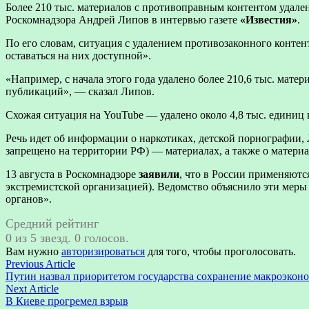
Более 210 тыс. материалов с противоправным контентом удалено
Роскомнадзора Андрей Липов в интервью газете
«Известия»
.
По его словам, ситуация с удалением противозаконного конте
оставаться на них доступной».
«Например, с начала этого года удалено более 210,6 тыс. мате
публикаций», — сказал Липов.
Схожая ситуация на YouTube — удалено около 4,8 тыс. единиц к
Речь идет об информации о наркотиках, детской порнографии
запрещено на территории РФ) — материалах, а также о материа
13 августа в Роскомнадзоре
заявили
, что в России применяютс
экстремистской организацией). Ведомство объяснило эти мер
органов».
Средний рейтинг
0 из 5 звезд. 0 голосов.
Вам нужно
авторизироваться
для того, чтобы проголосовать.
Навигация
Previous
Previous Article
article:
Путин назвал приоритетом государства сохранение макроэкон
по
Next
Next Article
записям
article:
В Киеве прогремел взрыв