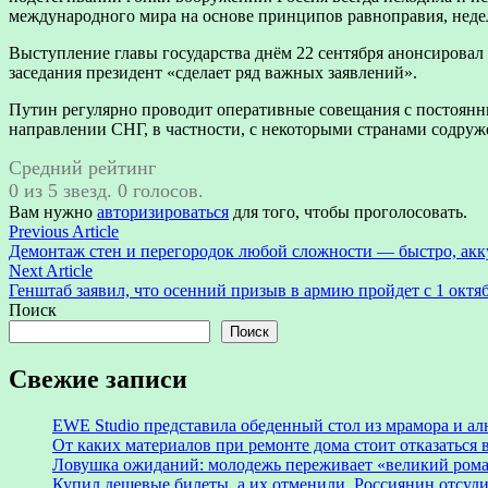
международного мира на основе принципов равноправия, недел
Выступление главы государства днём 22 сентября анонсирова
заседания президент «сделает ряд важных заявлений».
Путин регулярно проводит оперативные совещания с постоянным
направлении СНГ, в частности, с некоторыми странами содруже
Средний рейтинг
0 из 5 звезд. 0 голосов.
Вам нужно
авторизироваться
для того, чтобы проголосовать.
Навигация
Previous
Previous Article
article:
Демонтаж стен и перегородок любой сложности — быстро, акк
по
Next
Next Article
записям
article:
Генштаб заявил, что осенний призыв в армию пройдет с 1 октяб
Поиск
Поиск
Свежие записи
EWE Studio представила обеденный стол из мрамора и а
От каких материалов при ремонте дома стоит отказаться 
Ловушка ожиданий: молодежь переживает «великий рома
Купил дешевые билеты, а их отменили. Россиянин отсуд