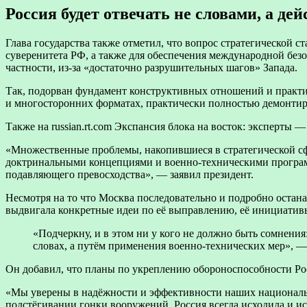
Россия будет отвечать не словами, а де
Глава государства также отметил, что вопрос стратегической
суверенитета РФ, а также для обеспечения международной безоп
частности, из-за «достаточно разрушительных шагов» Запада.
Так, подорван фундамент конструктивных отношений и практи
и многосторонних форматах, практически полностью демонтир
Также на russian.rt.com Экспансия блока на восток: эксперты
«Множественные проблемы, накопившиеся в стратегической сф
доктринальными концепциями и военно-техническими программ
подавляющего превосходства», — заявил президент.
Несмотря на то что Москва последовательно и подробно остан
выдвигала конкретные идеи по её выправлению, её инициатив
«Подчеркну, и в этом ни у кого не должно быть сомнени
словах, а путём применения военно-технических мер», 
Он добавил, что планы по укреплению обороноспособности Рос
«Мы уверены в надёжности и эффективности наших национальн
подстёгивании гонки вооружений. Россия всегда исходила и 