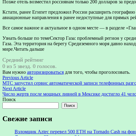
Позже отель возместил россиянам только 200 долларов за предо
Кстати, ранее Египет предложил России расширить географию
авиационные направления в ранее недоступные для прямых ре
Все самое важное и актуальное в одном месте — в разделе «Глав
Узнать больше по темеСектор Газа: проблемный регион у сре
Газа. Эта территория на берегу Средиземного моря давно нахо
мире.Читать дальше
Средний рейтинг
0 из 5 звезд. 0 голосов.
Вам нужно
авторизироваться
для того, чтобы проголосовать.
Навигация
Previous
Previous Article
article:
МТС запустил сервис автоматической записи телефонных разг
по
Next
Next Article
записям
article:
Число жертв после мощных ливней в Мексике достигло 41 чел
Поиск
Поиск
Свежие записи
Взломщик Aztec перевел 500 ETH на Tornado Cash на фоне