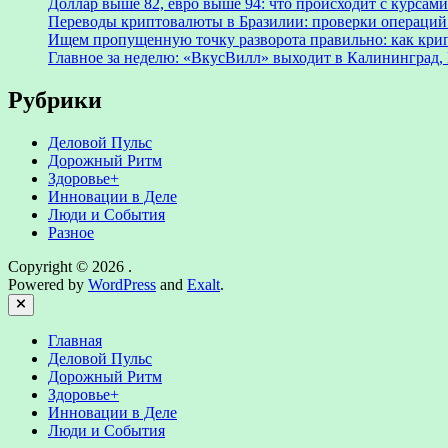
Доллар выше 82, евро выше 94: что происходит с курсами
Переводы криптовалюты в Бразилии: проверки операций 
Ищем пропущенную точку разворота правильно: как крип
Главное за неделю: «ВкусВилл» выходит в Калининград, 
Рубрики
Деловой Пульс
Дорожный Ритм
Здоровье+
Инновации в Деле
Люди и События
Разное
Copyright © 2026
.
Powered by
WordPress
and
Exalt
.
Close
Главная
Деловой Пульс
Дорожный Ритм
Здоровье+
Инновации в Деле
Люди и События