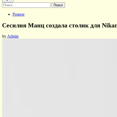
Найти:
Posted
Разное
in
Сесилия Манц создала столик для Nikar
by
Admin