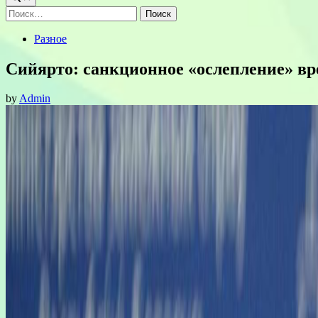
Найти:
Posted
Разное
in
Сийярто: санкционное «ослепление» в
by
Admin