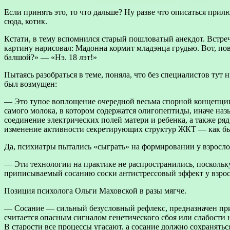
Если принять это, то что дальше? Ну разве что описаться пр
сюда, котик.
Кстати, в тему вспомнился старый пошловатый анекдот. Встречаю
картину нарисовал: Мадонна кормит младэнца грудью. Вот, по
балшой?» — «Нэ. 18 лэт!»
Пытаясь разобраться в теме, поняла, что без специалистов тут
был возмущен:
— Это тупое воплощение очередной весьма спорной концепци
самого молока, в котором содержатся олигопептиды, иначе на
соединение электрических полей матери и ребенка, а также ря
изменение активности секретирующих структур ЖКТ — как бы
Да, психиатры пытались «сыграть» на формировании у взросло
— Эти технологии на практике не распространились, поскольк
приписываемый сосанию соски антистрессовый эффект у взрос
Позиция психолога Ольги Маховской в разы мягче.
— Сосание — сильный безусловный рефлекс, предназначен приро
считается опасным сигналом генетического сбоя или слабости 
В старости все процессы угасают, а сосание должно сохранят