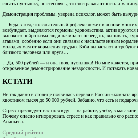
сосать пустышку, не стесняясь, это экстравагантность и манип
Демонстрация проблемы, уверена психолог, может быть вычур
— Беда в том, что сосательный рефлекс лежит в основе многих
возбуждает, выделяются гормоны удовольствия, активируются
высокого нейротизма люди начинают переедать, выпивать, кури
атаками, особенно если они связаны с насильственным кормле
молодых мам от кормления грудью. Бэби вырастают и требуют с
близкого человека или друга…
…Да, 500 рублей — и она твоя, пустышка! Но мне кажется, пр
откровенное демонстрирование невзрослости. И потакать нова
КСТАТИ
Не так давно в столице появилась первая в России «комната яр
хвостиком тысяч до 50 000 рублей. Забавно, что есть и подар
Стресс преследует нас повсюду — на работе, учебе, в магазине
Почему опасно игнорировать стресс и как правильно его распоз
Ананьева.
Средний рейтинг