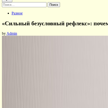
Найти:
Posted
Разное
in
«Сильный безусловный рефлекс»: поче
by
Admin