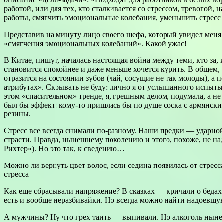
работой, или для тех, кто сталкивается со стрессом, тревого
работы, смягчить эмоциональные колебания, уменьшить стрес
Представив на минуту лицо своего шефа, который увидел меня с
«смягчения эмоциональных колебаний». Какой ужас!
В Китае, пишут, началась настоящая война между теми, кто за,
становится спокойнее и даже меньше хочется курить. В общем, 
отразится на состоянии зубов (чай, сосущие не так молоды), 
атрибутах». Скрывать не буду: лично я от услышанного испыт
этом «спасительном» тренде, я, грешным делом, подумала, а н
был бы эффект: кому-то пришлась бы по душе соска с армянским
резины.
Стресс все всегда снимали по-разному. Наши предки — ударно
страсти. Правда, нынешнему поколению и этого, похоже, не над
Рихтер»). Но это так, к сведению…
Можно ли вернуть цвет волос, если седина появилась от стрес
стресса
Как еще сбрасывали напряжение? В сказках — кричали о бедах 
есть и вообще неразбивайки. Но всегда можно найти надоевшу
А мужчины? Ну что грех таить — выпивали. Но алкоголь ныне т