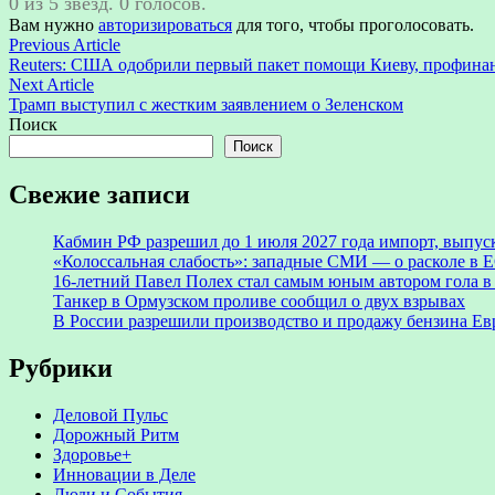
0 из 5 звезд. 0 голосов.
Вам нужно
авторизироваться
для того, чтобы проголосовать.
Навигация
Previous
Previous Article
article:
Reuters: США одобрили первый пакет помощи Киеву, профи
по
Next
Next Article
записям
article:
Трамп выступил с жестким заявлением о Зеленском
Поиск
Поиск
Свежие записи
Кабмин РФ разрешил до 1 июля 2027 года импорт, выпуск
«Колоссальная слабость»: западные СМИ — о расколе в Е
16-летний Павел Полех стал самым юным автором гола в
Танкер в Ормузском проливе сообщил о двух взрывах
В России разрешили производство и продажу бензина Евр
Рубрики
Деловой Пульс
Дорожный Ритм
Здоровье+
Инновации в Деле
Люди и События