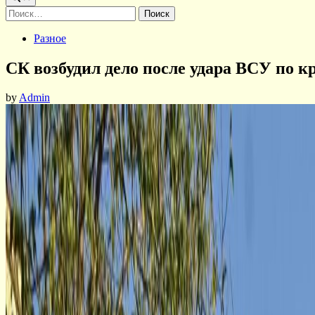
Найти:
Posted
Разное
in
СК возбудил дело после удара ВСУ по 
by
Admin