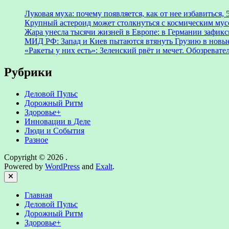
Луковая муха: почему появляется, как от нее избавиться, 
Крупный астероид может столкнуться с космическим мус
Жара унесла тысячи жизней в Европе: в Германии зафикс
МИД РФ: Запад и Киев пытаются втянуть Грузию в новы
«Ракеты у них есть»: Зеленский рвёт и мечет. Обозреват
Рубрики
Деловой Пульс
Дорожный Ритм
Здоровье+
Инновации в Деле
Люди и События
Разное
Copyright © 2026
.
Powered by
WordPress
and
Exalt
.
Close
Главная
Деловой Пульс
Дорожный Ритм
Здоровье+