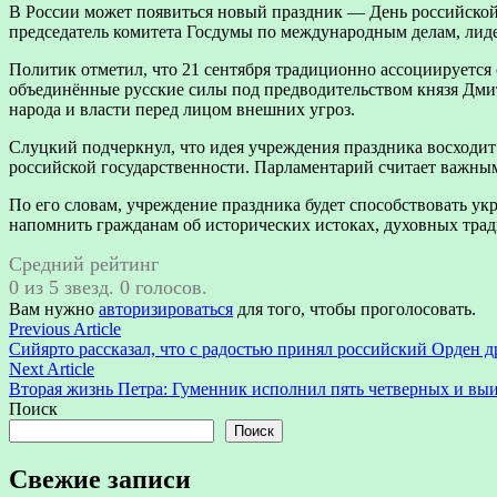
В России может появиться новый праздник — День российской
председатель комитета Госдумы по международным делам, ли
Политик отметил, что 21 сентября традиционно ассоциируется 
объединённые русские силы под предводительством князя Дми
народа и власти перед лицом внешних угроз.
Слуцкий подчеркнул, что идея учреждения праздника восходи
российской государственности. Парламентарий считает важным 
По его словам, учреждение праздника будет способствовать у
напомнить гражданам об исторических истоках, духовных тради
Средний рейтинг
0 из 5 звезд. 0 голосов.
Вам нужно
авторизироваться
для того, чтобы проголосовать.
Навигация
Previous
Previous Article
article:
Сийярто рассказал, что с радостью принял российский Орден 
по
Next
Next Article
записям
article:
Вторая жизнь Петра: Гуменник исполнил пять четверных и выи
Поиск
Поиск
Свежие записи