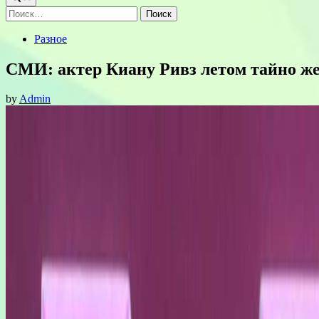
Найти:
Posted
Разное
in
СМИ: актер Киану Ривз летом тайно ж
by
Admin