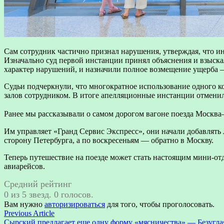
Сам сотрудник частично признал нарушения, утверждая, что ин
Изначально суд первой инстанции принял объяснения и взыскал
характер нарушений, и назначили полное возмещение ущерба —
Судьи подчеркнули, что многократное использование одного к
залов сотрудником. В итоге апелляционные инстанции отменил
Ранее мы рассказывали о самом дорогом вагоне поезда Москва–
Им управляет «Гранд Сервис Экспресс», они начали добавлять
сторону Петербурга, а по воскресеньям — обратно в Москву.
Теперь путешествие на поезде может стать настоящим мини-от
авиарейсов.
Средний рейтинг
0 из 5 звезд. 0 голосов.
Вам нужно
авторизироваться
для того, чтобы проголосовать.
Навигация
Previous
Previous Article
article:
Сырский предлагает еще одну форму «мясничества» — Безугла