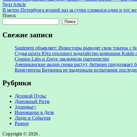
по
Next
Next Article
записям
article:
В метро Петербурга второй раз за сутки сломался один и тот же
Поиск
Поиск
Свежие записи
Santiment объявляет: Инвесторы выводят свои токены с
Судья штата Юта отклонил ходатайство компании Kalshi 
Cosmos Labs и Zeeve заключили партнерство
Американские акции снова растут, биткоин продолжает 
Конкуренты Биткоина не выдержали испытания: последни
Рубрики
Деловой Пульс
Дорожный Ритм
Здоровье+
Инновации в Деле
Люди и События
Разное
Copyright © 2026
.