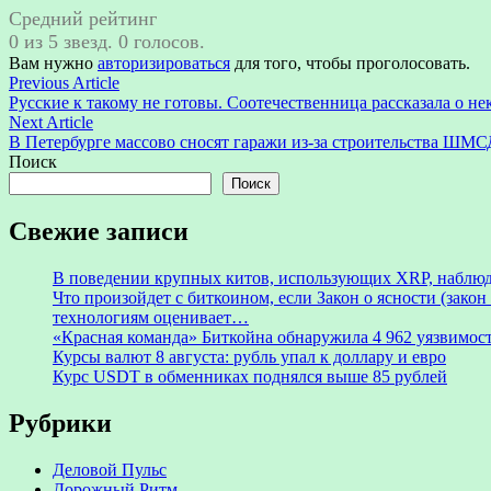
Средний рейтинг
0 из 5 звезд. 0 голосов.
Вам нужно
авторизироваться
для того, чтобы проголосовать.
Навигация
Previous
Previous Article
article:
Русские к такому не готовы. Соотечественница рассказала о н
по
Next
Next Article
записям
article:
В Петербурге массово сносят гаражи из-за строительства ШМС
Поиск
Поиск
Свежие записи
В поведении крупных китов, использующих XRP, наблю
Что произойдет с биткоином, если Закон о ясности (зак
технологиям оценивает…
«Красная команда» Биткойна обнаружила 4 962 уязвимост
Курсы валют 8 августа: рубль упал к доллару и евро
Курс USDT в обменниках поднялся выше 85 рублей
Рубрики
Деловой Пульс
Дорожный Ритм