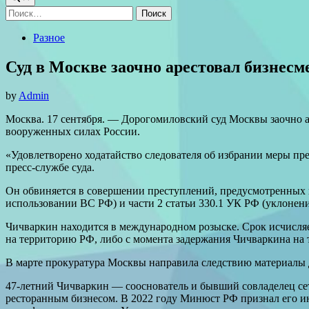
Найти:
Posted
Разное
in
Суд в Москве заочно арестовал бизнес
by
Admin
Москва. 17 сентября. — Дорогомиловский суд Москвы заочно а
вооруженных силах России.
«Удовлетворено ходатайство следователя об избрании меры п
пресс-службе суда.
Он обвиняется в совершении преступлений, предусмотренных 
использовании ВС РФ) и части 2 статьи 330.1 УК РФ (уклонени
Чичваркин находится в международном розыске. Срок исчисля
на территорию РФ, либо с момента задержания Чичваркина на
В марте прокуратура Москвы направила следствию материалы д
47-летний Чичваркин — сооснователь и бывший совладелец сети
ресторанным бизнесом. В 2022 году Минюст РФ признал его и