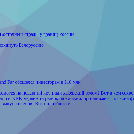
Восточный страж» у границ России
 покинуть Белоруссию
 and Far обошелся инвесторам в $10 млн
несмотря на недавний крупный хакерский взлом? Вот в чем секре
reum и XRP, медвежий рынок, возможно, приближается к своей ф
 выкуп токенов! Вот подробности