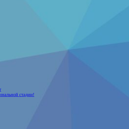
т
инальной стадии!