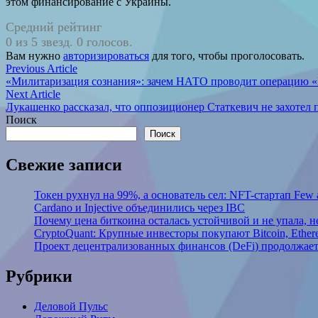
этом финансирование с Украины.
Средний рейтинг
0 из 5 звезд. 0 голосов.
Вам нужно
авторизироваться
для того, чтобы проголосовать.
Навигация
Previous
Previous Article
article:
«Милитаризация сознания»: зачем НАТО проводит операцию «
по
Next
Next Article
записям
article:
Лукашенко рассказал, что оппозиционер Статкевич не захотел
Поиск
Поиск
Свежие записи
Токен рухнул на 99%, а основатель сел: NFT-стартап Few
Cardano и Injective объединились через IBC
Почему цена биткоина осталась устойчивой и не упала, 
CryptoQuant: Крупные инвесторы покупают Bitcoin, Ethe
Проект децентрализованных финансов (DeFi) продолжает
Рубрики
Деловой Пульс