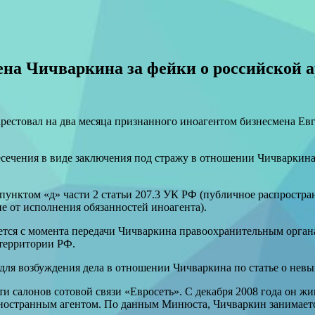
мена Чичваркина за фейки о российской 
рестовал на два месяца признанного иноагентом бизнесмена Евг
ресечения в виде заключения под стражу в отношении Чичварки
пунктом «д» части 2 статьи 207.3 УК РФ (публичное распростр
е от исполнения обязанностей иноагента).
ется с момента передачи Чичваркина правоохранительным орган
 территории РФ.
ля возбуждения дела в отношении Чичваркина по статье о невы
 салонов сотовой связи «Евросеть». С декабря 2008 года он жи
ностранным агентом. По данным Минюста, Чичваркин занимаетс