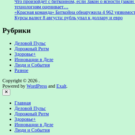
Что произойдет с биткоином, если Закон о ясности (зак
технологиям оценивает…
«Красная команда» Биткойна обнаружила 4 962 уязвимост
Курсы валют 8 августа: рубль упал к доллару и евро
Рубрики
Деловой Пульс
Дорожный Ритм
Здоровье+
Инновации в Деле
Люди и События
Разное
Copyright © 2026
.
Powered by
WordPress
and
Exalt
.
Close
Главная
Деловой Пульс
Дорожный Ритм
Здоровье+
Инновации в Деле
Люди и События