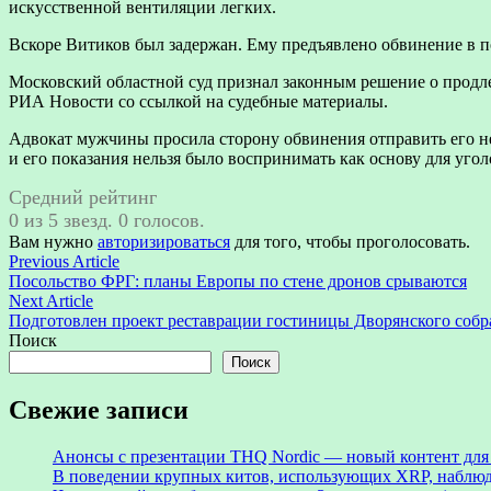
искусственной вентиляции легких.
Вскоре Витиков был задержан. Ему предъявлено обвинение в п
Московский областной суд признал законным решение о продле
РИА Новости со ссылкой на судебные материалы.
Адвокат мужчины просила сторону обвинения отправить его не
и его показания нельзя было воспринимать как основу для уго
Средний рейтинг
0 из 5 звезд. 0 голосов.
Вам нужно
авторизироваться
для того, чтобы проголосовать.
Навигация
Previous
Previous Article
article:
Посольство ФРГ: планы Европы по стене дронов срываются
по
Next
Next Article
записям
article:
Подготовлен проект реставрации гостиницы Дворянского собр
Поиск
Поиск
Свежие записи
Анонсы с презентации THQ Nordic — новый контент для ре
В поведении крупных китов, использующих XRP, наблю