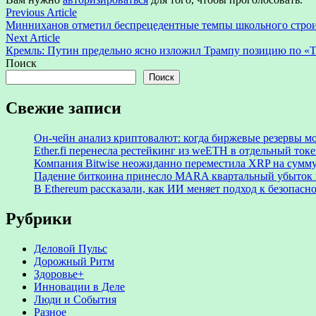
Навигация
Previous
Previous Article
article:
Минниханов отметил беспрецедентные темпы школьного строит
по
Next
Next Article
записям
article:
Кремль: Путин предельно ясно изложил Трампу позицию по «
Поиск
Поиск
Свежие записи
Он-чейн анализ криптовалют: когда биржевые резервы м
Ether.fi перенесла рестейкинг из weETH в отдельный ток
Компания Bitwise неожиданно переместила XRP на сумму
Падение биткоина принесло MARA квартальный убыток 
В Ethereum рассказали, как ИИ меняет подход к безопасн
Рубрики
Деловой Пульс
Дорожный Ритм
Здоровье+
Инновации в Деле
Люди и События
Разное