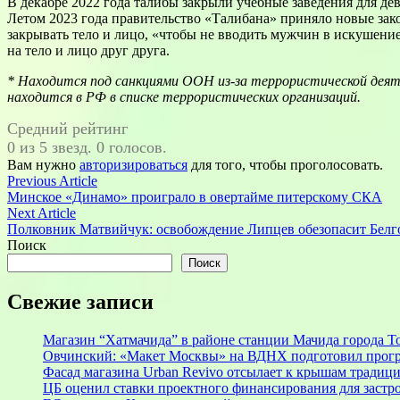
В декабре 2022 года талибы закрыли учебные заведения для д
Летом 2023 года правительство «Талибана» приняло новые за
закрывать тело и лицо, «чтобы не вводить мужчин в искушение
на тело и лицо друг друга.
* Находится под санкциями ООН из-за террористической деяте
находится в РФ в списке террористических организаций.
Средний рейтинг
0 из 5 звезд. 0 голосов.
Вам нужно
авторизироваться
для того, чтобы проголосовать.
Навигация
Previous
Previous Article
article:
Минское «Динамо» проиграло в овертайме питерскому СКА
по
Next
Next Article
записям
article:
Полковник Матвийчук: освобождение Липцев обезопасит Белг
Поиск
Поиск
Свежие записи
Магазин “Хатмачида” в районе станции Мачида города Т
Овчинский: «Макет Москвы» на ВДНХ подготовил прогр
Фасад магазина Urban Revivo отсылает к крышам традиц
ЦБ оценил ставки проектного финансирования для заст