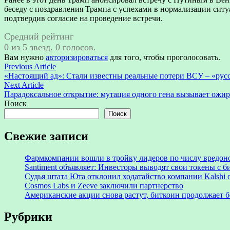
беседу с поздравления Трампа с успехами в нормализации ситу
подтвердив согласие на проведение встречи.
Средний рейтинг
0 из 5 звезд. 0 голосов.
Вам нужно
авторизироваться
для того, чтобы проголосовать.
Навигация
Previous
Previous Article
article:
«Настоящий ад»: Стали известны реальные потери ВСУ – «русс
по
Next
Next Article
записям
article:
Парадоксальное открытие: мутация одного гена вызывает ожир
Поиск
Поиск
Свежие записи
Фармкомпании вошли в тройку лидеров по числу вредон
Santiment объявляет: Инвесторы выводят свои токены с
Судья штата Юта отклонил ходатайство компании Kalshi 
Cosmos Labs и Zeeve заключили партнерство
Американские акции снова растут, биткоин продолжает 
Рубрики