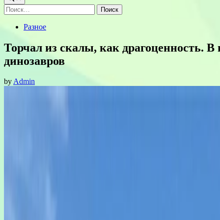
Найти:
Posted
Разное
in
Торчал из скалы, как драгоценность. 
динозавров
by
Admin