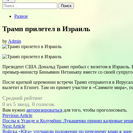
Найти:
Posted
Разное
in
Трамп прилетел в Израиль
by
Admin
Президент США Дональд Трамп прибыл с визитом в Израиль. Ег
премьер-министр Биньямин Нетаньяху вместе со своей супруг
После краткой церемонии встречи Трамп отправится в Иерусали
вылетит в Египет. Там он примет участие в «Саммите мира», п
Средний рейтинг
0 из 5 звезд. 0 голосов.
Вам нужно
авторизироваться
для того, чтобы проголосовать.
Навигация
Previous
Previous Article
article:
Послы в Уганде и Колумбии: Лукашенко принял кадровые реш
по
Next
Next Article
записям
article:
Войска «Юга» улучшили положение по переднему краю в зон