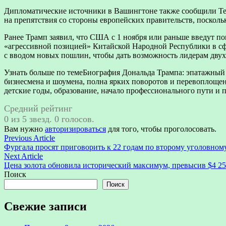
Дипломатические источники в Вашингтоне также сообщили Tele
на препятствия со стороны европейских правительств, поскол
Ранее Трамп заявил, что США с 1 ноября или раньше введут по
«агрессивной позицией» Китайской Народной Республики в сф
с вводом новых пошлин, чтобы дать возможность лидерам двух 
Узнать больше по темеБиография Дональда Трампа: эпатажны
бизнесмена и шоумена, полна ярких поворотов и перевоплощен
детские годы, образование, начало профессионального пути и 
Средний рейтинг
0 из 5 звезд. 0 голосов.
Вам нужно
авторизироваться
для того, чтобы проголосовать.
Навигация
Previous
Previous Article
article:
Фургала просят приговорить к 22 годам по второму уголовном
по
Next
Next Article
записям
article:
Цена золота обновила исторический максимум, превысив $4 2
Поиск
Поиск
Свежие записи