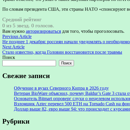
По словам президента США, эти страны НАТО «спонсируют во
Средний рейтинг
0 из 5 звезд. 0 голосов.
Вам нужно
авторизироваться
для того, чтобы проголосовать.
Навигация
Previous
Previous Article
article:
Не позднее 1 декабря: россиян начали уведомлять о необходимо
по
Next
Next Article
записям
article:
Стало известно, когда Головин восстановится после травмы
Поиск
Поиск
Свежие записи
Обучение в вузах Северного Кипра в 2026 году
Ветеран BioWare объяснил, почему Baldur’s Gate 3 стал
Основатель Bitmart опроверг слухи о нецелевом использ
Взломщик Aztec перевел 500 ETH на Tornado Cash на фоне
Доллар выше 82, евро выше 94: что происходит с курсами
Рубрики