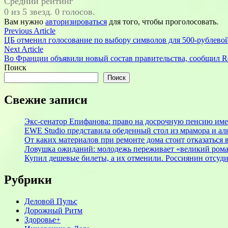
Средний рейтинг
0 из 5 звезд. 0 голосов.
Вам нужно
авторизироваться
для того, чтобы проголосовать.
Навигация
Previous
Previous Article
article:
ЦБ отменил голосование по выбору символов для 500-рублево
по
Next
Next Article
записям
article:
Во Франции объявили новый состав правительства, сообщил Re
Поиск
Поиск
Свежие записи
Экс-сенатор Епифанова: право на досрочную пенсию име
EWE Studio представила обеденный стол из мрамора и а
От каких материалов при ремонте дома стоит отказаться 
Ловушка ожиданий: молодежь переживает «великий рома
Купил дешевые билеты, а их отменили. Россиянин отсуд
Рубрики
Деловой Пульс
Дорожный Ритм
Здоровье+