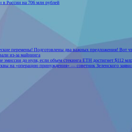
и в России на 706 млн рублей
ческие перемены! Подготовлены два важных предложения! Вот чт
али из-за майнинга
 эмиссии до нуля, если объем стекинга ETH достигнет $112 мл
осквы на «операцию принуждения» — советник Зеленского заявил