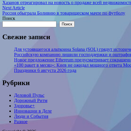
article:
Хазанов отреагировал на новость о продаже всей недвижимост
по
Next
Next Article
записям
article:
Россия обыграла Боливию в товарищеском мачте по футболу
Поиск
Поиск
Свежие записи
Для устоявшегося альткоина Solana (SOL) грядут истори
Российскую компанию лишили господдержки и оштрафов
Новое предложение Ethereum предусматривает сокращение
«100 ракет в месяц»: Киев не ожидал мощного ответа М
Праздники 6 августа 2026 года
Рубрики
Деловой Пульс
Дорожный Ритм
Здоровье+
Инновации в Деле
Люди и События
Разное