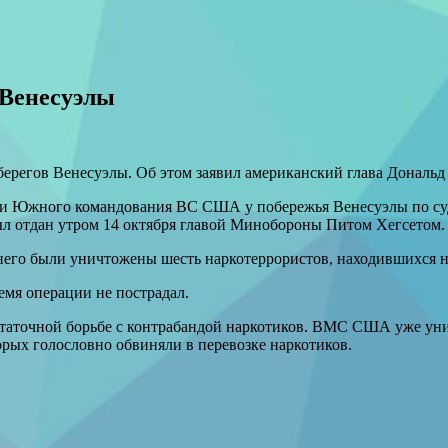
 Венесуэлы
 берегов Венесуэлы. Об этом заявил американский глава Дональд
ости Южного командования ВС США у побережья Венесуэлы по суд
был отдан утром 14 октября главой Минобороны Питом Хегсетом.
 него были уничтожены шесть наркотеррористов, находившихся 
мя операции не пострадал.
статочной борьбе с контрабандой наркотиков. ВМС США уже ун
орых голословно обвиняли в перевозке наркотиков.