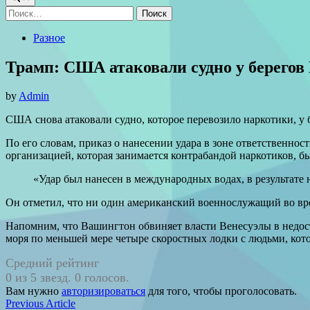
Найти:
Posted
Разное
in
Трамп: США атаковали судно у берегов
by
Admin
США снова атаковали судно, которое перевозило наркотики, у
По его словам, приказ о нанесении удара в зоне ответственн
организацией, которая занимается контрабандой наркотиков, 
«Удар был нанесен в международных водах, в результате
Он отметил, что ни один американский военнослужащий во вре
Напомним, что Вашингтон обвиняет власти Венесуэлы в недо
моря по меньшей мере четыре скоростных лодки с людьми, кот
Средний рейтинг
0 из 5 звезд. 0 голосов.
Вам нужно
авторизироваться
для того, чтобы проголосовать.
Навигация
Previous
Previous Article