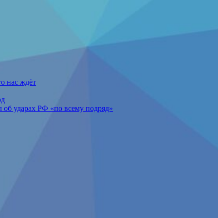
о нас ждёт
рд
 об ударах РФ «по всему подряд»