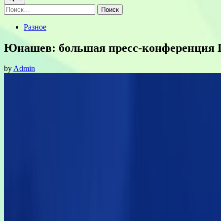
Найти:
Posted
Разное
in
Юнашев: большая пресс-конференция П
by
Admin