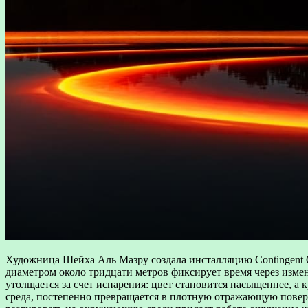
Художница Шейха Аль Мазру создала инсталляцию Contingent Ob
диаметром около тридцати метров фиксирует время через измен
утолщается за счет испарения: цвет становится насыщеннее, а 
среда, постепенно превращается в плотную отражающую поверх