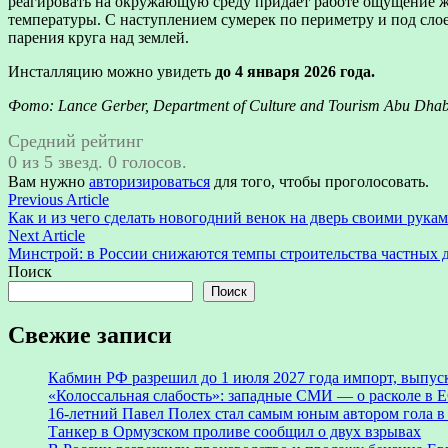
реагировать на окружающую среду придает работе ощущение ж
температуры. С наступлением сумерек по периметру и под сло
парения круга над землей.
Инсталляцию можно увидеть
до 4 января 2026 года.
Фото: Lance Gerber, Department of Culture and Tourism Abu Dhab
Средний рейтинг
0 из 5 звезд. 0 голосов.
Вам нужно
авторизироваться
для того, чтобы проголосовать.
Навигация
Previous
Previous Article
article:
Как и из чего сделать новогодний венок на дверь своими рукам
по
Next
Next Article
записям
article:
Минстрой: в России снижаются темпы строительства частных 
Поиск
Поиск
Свежие записи
Кабмин РФ разрешил до 1 июля 2027 года импорт, выпуск
«Колоссальная слабость»: западные СМИ — о расколе в Е
16-летний Павел Полех стал самым юным автором гола в
Танкер в Ормузском проливе сообщил о двух взрывах