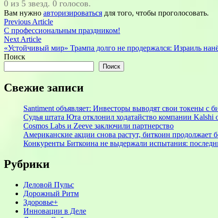
0 из 5 звезд. 0 голосов.
Вам нужно
авторизироваться
для того, чтобы проголосовать.
Навигация
Previous
Previous Article
article:
С профессиональным праздником!
по
Next
Next Article
записям
article:
«Устойчивый мир» Трампа долго не продержался: Израиль нанё
Поиск
Поиск
Свежие записи
Santiment объявляет: Инвесторы выводят свои токены с
Судья штата Юта отклонил ходатайство компании Kalshi 
Cosmos Labs и Zeeve заключили партнерство
Американские акции снова растут, биткоин продолжает 
Конкуренты Биткоина не выдержали испытания: последни
Рубрики
Деловой Пульс
Дорожный Ритм
Здоровье+
Инновации в Деле