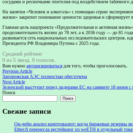
сосудами и ресничками эпителия под воздействием табачного 
На занятии «Человек и алкоголь» с помощью серии экспериме
жизни» закрепит понимание ценности здоровья и сформирует 
Главная цель нацпроекта «Продолжительная и активная жизнь
продолжительность жизни до 78 лет, а к 2036 году — до 81 г
развивается сеть национальных исследовательских центров, 
Президента РФ Владимира Путина с 2025 года.
Средний рейтинг
0 из 5 звезд. 0 голосов.
Вам нужно
авторизироваться
для того, чтобы проголосовать.
Навигация
Previous
Previous Article
article:
Запорожская АЭС полностью обесточена
по
Next
Next Article
записям
article:
Зеленский выступит перед лидерами ЕС на саммите 18 июня с
Поиск
Поиск
Свежие записи
Он-чейн анализ криптовалют: когда биржевые резервы м
Ether.fi перенесла рестейкинг из weETH в отдельный ток