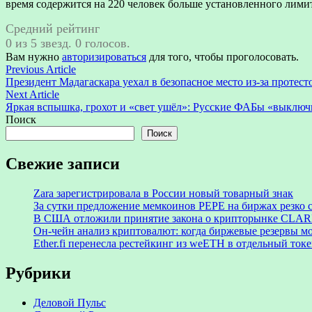
время содержится на 220 человек больше установленного лими
Средний рейтинг
0 из 5 звезд. 0 голосов.
Вам нужно
авторизироваться
для того, чтобы проголосовать.
Навигация
Previous
Previous Article
article:
Президент Мадагаскара уехал в безопасное место из-за протесто
по
Next
Next Article
записям
article:
Яркая вспышка, грохот и «свет ушёл»: Русские ФАБы «выклю
Поиск
Поиск
Свежие записи
Zara зарегистрировала в России новый товарный знак
За сутки предложение мемкоинов PEPE на биржах резко 
В США отложили принятие закона о крипторынке CLARI
Он-чейн анализ криптовалют: когда биржевые резервы м
Ether.fi перенесла рестейкинг из weETH в отдельный ток
Рубрики
Деловой Пульс