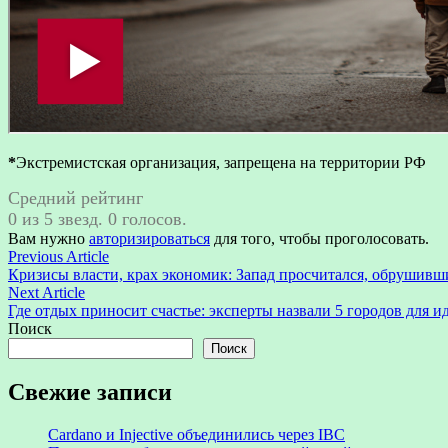
*
Экстремистская организация, запрещена на территории РФ
Средний рейтинг
0 из 5 звезд. 0 голосов.
Вам нужно
авторизироваться
для того, чтобы проголосовать.
Навигация
Previous
Previous Article
article:
Кризисы власти, крах экономик: Запад просчитался, обрушивш
по
Next
Next Article
записям
article:
Где отдых приносит счастье: эксперты назвали 5 городов для 
Поиск
Поиск
Свежие записи
Cardano и Injective объединились через IBC