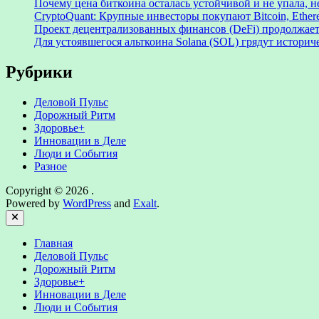
Почему цена биткоина осталась устойчивой и не упала, 
CryptoQuant: Крупные инвесторы покупают Bitcoin, Ethe
Проект децентрализованных финансов (DeFi) продолжает
Для устоявшегося альткоина Solana (SOL) грядут истори
Рубрики
Деловой Пульс
Дорожный Ритм
Здоровье+
Инновации в Деле
Люди и События
Разное
Copyright © 2026
.
Powered by
WordPress
and
Exalt
.
Close
Главная
Деловой Пульс
Дорожный Ритм
Здоровье+
Инновации в Деле
Люди и События