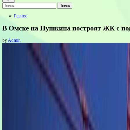
Найти:
Posted
Разное
in
В Омске на Пушкина построят ЖК с п
by
Admin