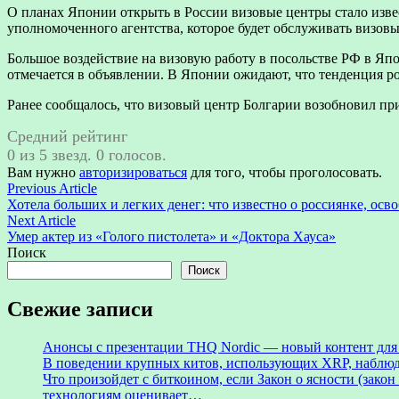
О планах Японии открыть в России визовые центры стало изве
уполномоченного агентства, которое будет обслуживать визовы
Большое воздействие на визовую работу в посольстве РФ в Япо
отмечается в объявлении. В Японии ожидают, что тенденция ро
Ранее сообщалось, что визовый центр Болгарии возобновил пр
Средний рейтинг
0 из 5 звезд. 0 голосов.
Вам нужно
авторизироваться
для того, чтобы проголосовать.
Навигация
Previous
Previous Article
article:
Хотела больших и легких денег: что известно о россиянке, осв
по
Next
Next Article
записям
article:
Умер актер из «Голого пистолета» и «Доктора Хауса»
Поиск
Поиск
Свежие записи
Анонсы с презентации THQ Nordic — новый контент для ре
В поведении крупных китов, использующих XRP, наблю
Что произойдет с биткоином, если Закон о ясности (зак
технологиям оценивает…