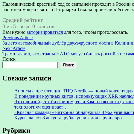
Паломнический крестный ход со святыней проходит в России с 
частицей мощей святого Патриарха Тихона привезли в Успенски
Средний рейтинг
0 из 5 звезд. 0 голосов.
Вам нужно
авторизироваться
для того, чтобы проголосовать.
Навигация
Previous
Previous Article
article:
За лето автомобильный дублёр двухъярусного моста в Калинин
по
Next
Next Article
записям
article:
Трамп заявил, что страны НАТО могут сбивать российские сам
Поиск
Поиск
Свежие записи
Анонсы с презентации THQ Nordic — новый контент для ре
В поведении крупных китов, использующих XRP, наблю
Что произойдет с биткоином, если Закон о ясности (зак
технологиям оценивает…
«Красная команда» Биткойна обнаружила 4 962 уязвимост
Курсы валют 8 августа: рубль упал к доллару и евро
Рубрики