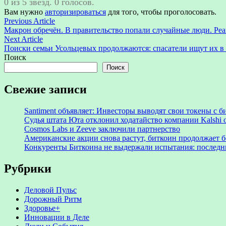
0 из 5 звезд. 0 голосов.
Вам нужно
авторизироваться
для того, чтобы проголосовать.
Навигация
Previous
Previous Article
article:
Макрон обречён. В правительство попали случайные люди. Ре
по
Next
Next Article
записям
article:
Поиски семьи Усольцевых продолжаются: спасатели ищут их в
Поиск
Поиск
Свежие записи
Santiment объявляет: Инвесторы выводят свои токены с
Судья штата Юта отклонил ходатайство компании Kalshi 
Cosmos Labs и Zeeve заключили партнерство
Американские акции снова растут, биткоин продолжает 
Конкуренты Биткоина не выдержали испытания: последни
Рубрики
Деловой Пульс
Дорожный Ритм
Здоровье+
Инновации в Деле