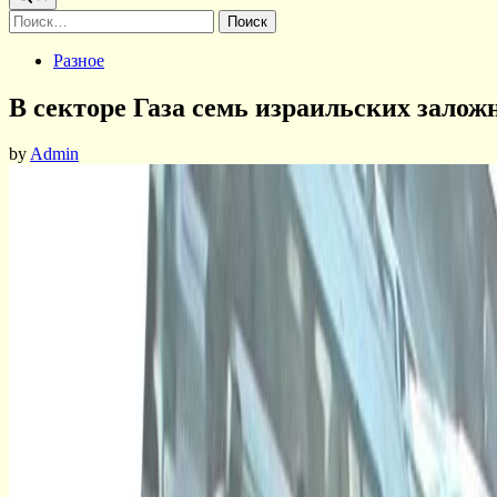
Найти:
Posted
Разное
in
В секторе Газа семь израильских зало
by
Admin