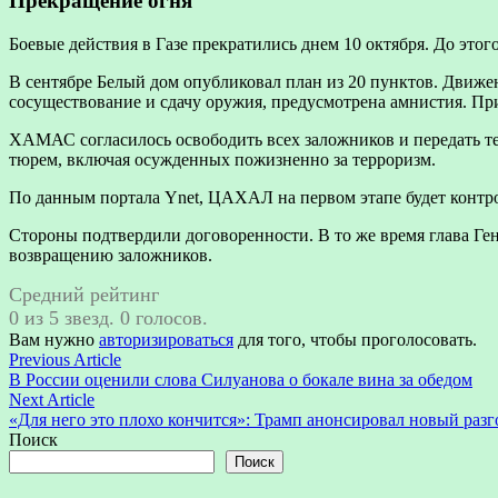
Прекращение огня
Боевые действия в Газе прекратились днем 10 октября. До э
В сентябре Белый дом опубликовал план из 20 пунктов. Движен
сосуществование и сдачу оружия, предусмотрена амнистия. При
ХАМАС согласилось освободить всех заложников и передать те
тюрем, включая осужденных пожизненно за терроризм.
По данным портала Ynet, ЦАХАЛ на первом этапе будет контро
Стороны подтвердили договоренности. В то же время глава Ге
возвращению заложников.
Средний рейтинг
0 из 5 звезд. 0 голосов.
Вам нужно
авторизироваться
для того, чтобы проголосовать.
Навигация
Previous
Previous Article
article:
В России оценили слова Силуанова о бокале вина за обедом
по
Next
Next Article
записям
article:
«Для него это плохо кончится»: Трамп анонсировал новый раз
Поиск
Поиск