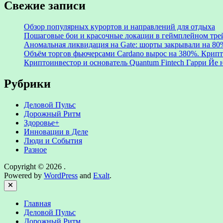
Свежие записи
Обзор популярных курортов и направлений для отдыха
Пошаговые бои и красочные локации в геймплейном трейл
Аномальная ликвидация на Gate: шорты закрывали на 8
Объём торгов фьючерсами Cardano вырос на 380%. Крипт
Криптоинвестор и основатель Quantum Fintech Гарри Йе
Рубрики
Деловой Пульс
Дорожный Ритм
Здоровье+
Инновации в Деле
Люди и События
Разное
Copyright © 2026
.
Powered by
WordPress
and
Exalt
.
Close
Главная
Деловой Пульс
Дорожный Ритм