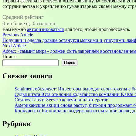
Первый фестиваль искусств «Шелковый путь» состоялся в 201
сотрудничества и укреплению гуманитарных связей между стр
Средний рейтинг
0 из 5 звезд. 0 голосов.
Вам нужно
авторизироваться
для того, чтобы проголосовать.
Навигация
Previous
Previous Article
article:
Подушки и одеяла дольше останутся мягкими и упругими: лай
по
Next
Next Article
записям
article:
Аббас: «саммит мира» должен быть закреплен восстановлением
Поиск
Поиск
Свежие записи
Santiment объявляет: Инвесторы выводят свои токены с
Судья штата Юта отклонил ходатайство компании Kalshi 
Cosmos Labs и Zeeve заключили партнерство
Американские акции снова растут, биткоин продолжает 
Конкуренты Биткоина не выдержали испытания: последни
Рубрики