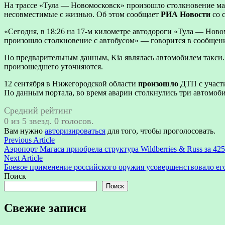
На трассе «Тула — Новомосковск» произошло столкновение маши
несовместимые с жизнью. Об этом сообщает
РИА Новости
со 
«Сегодня, в 18:26 на 17-м километре автодороги «Тула — Ново
произошло столкновение с автобусом» — говорится в сообщен
По предварительным данным, Kia являлась автомобилем такси.
произошедшего уточняются.
12 сентября в Нижегородской области
произошло
ДТП с участи
По данным портала, во время аварии столкнулись три автомоби
Средний рейтинг
0 из 5 звезд. 0 голосов.
Вам нужно
авторизироваться
для того, чтобы проголосовать.
Навигация
Previous
Previous Article
article:
Аэропорт Магаса приобрела структура Wildberries & Russ за 42
по
Next
Next Article
записям
article:
Боевое применение российского оружия усовершенствовало его
Поиск
Поиск
Свежие записи