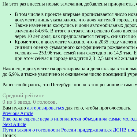
На этот раз внесены новые замечания, добавлены приоритеты,
В том числе в проекте впервые прописывается число нов
документа лишь указывалось, что доля жителей города, п
Также изменения коснулись и доли автомобильных дорог
значении 84,6%. В итоге в стратегию решено было ввес
через 10 лет доля, как предполагается теперь, снизится до
Кроме того, в документе указано, что к 2035 году числе
снизили оценку суммарного коэффициента рождаемости с
условия — 253,96 тыс. семей или ежегодно по 14,9 тыс. 
при этом сейчас в городе вводится 2,3–2,5 млн м2 жилья в
Наконец, в документе скорректирована и доля вклада в эконом
до 6,9%, а также увеличено и ожидаемое число посещений учре
Ранее сообщалось, что Петербург попал в топ регионов с самы
Средний рейтинг
0 из 5 звезд. 0 голосов.
Вам нужно
авторизироваться
для того, чтобы проголосовать.
Навигация
Previous
Previous Article
article:
Еще одна скрепа: вера в инопланетян объединила самые моло
по
Next
Next Article
записям
article:
Путин заявил о готовности России придерживаться ДСНВ посл
Поиск