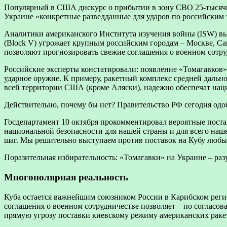
Популярный в США дискурс о прибытии в зону СВО 25-тысячн
Украине «конкретные разведданные для ударов по российским 
Аналитики американского Института изучения войны (ISW) выя
(Block V) угрожает крупным российским городам – Москве, Са
позволяют прогнозировать свежие соглашения о военном сотру
Российские эксперты констатировали: появление «Томагавков»
ударное оружие. К примеру, ракетный комплекс средней дальн
всей территории США (кроме Аляски), надежно обеспечат нац
Действительно, почему бы нет? Правительство РФ сегодня од
Госдепартамент 10 октября прокомментировал вероятные поста
национальной безопасности для нашей страны и для всего наш
шаг. Мы решительно выступаем против поставок на Кубу любы
Поразительная избирательность: «Томагавки» на Украине – раз
Многополярная реальность
Куба остается важнейшим союзником России в Карибском реги
соглашения о военном сотрудничестве позволяет – по согласо
прямую угрозу поставки киевскому режиму американских раке