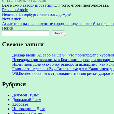
0 из 5 звезд. 0 голосов.
Вам нужно
авторизироваться
для того, чтобы проголосовать.
Навигация
Previous
Previous Article
article:
Неделя в Петербурге начнется с дождей
по
Next
Next Article
записям
article:
Аналитики назвали крупные города с подешевевшей за год ар
Поиск
Поиск
Свежие записи
Доллар выше 82, евро выше 94: что происходит с курсами
Переводы криптовалюты в Бразилии: проверки операций 
Ищем пропущенную точку разворота правильно: как крип
Главное за неделю: «ВкусВилл» выходит в Калининград, 
Wildberries включил в страхование заказов риски ударов
Рубрики
Деловой Пульс
Дорожный Ритм
Здоровье+
Инновации в Деле
Люди и События