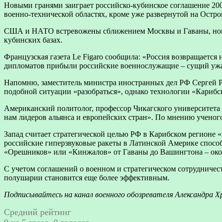
Новыми гранями заиграет российско-кубинское соглашение 2006
военно-технической областях, кроме уже развернутой на Остр
США и НАТО встревожены сближением Москвы и Гаваны, новой
кубинских базах.
Французская газета Le Figaro сообщила: «Россия возвращается
дипломатов прибыли российские военнослужащие – сущий ужа
Напомню, заместитель министра иностранных дел РФ Сергей Р
подобной ситуации «разобраться», однако технологии «Карибс
Американский политолог, профессор Чикагского университета
нам лидеров альянса и европейских стран». По мнению ученого
Запад считает стратегической целью РФ в Карибском регионе 
российские гиперзвуковые ракеты в Латинской Америке спосо
«Орешников» или «Кинжалов» от Гаваны до Вашингтона – окол
С учетом соглашений о военном и стратегическом сотрудниче
полушарии становится еще более эффективным.
Подписывайтесь на канал военного обозревателя Александра Хр
Средний рейтинг