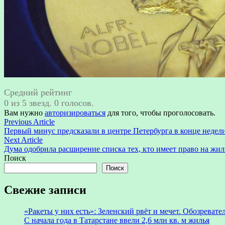
Средний рейтинг
0 из 5 звезд. 0 голосов.
Вам нужно
авторизироваться
для того, чтобы проголосовать.
Навигация
Previous
Previous Article
article:
Первый минус предсказали в центре Петербурга в конце недел
по
Next
Next Article
записям
article:
Дума одобрила расширение списка тех, кто имеет право на жил
Поиск
Поиск
Свежие записи
«Ракеты у них есть»: Зеленский рвёт и мечет. Обозреват
С начала года в Татарстане ввели 2,6 млн кв. м жилья