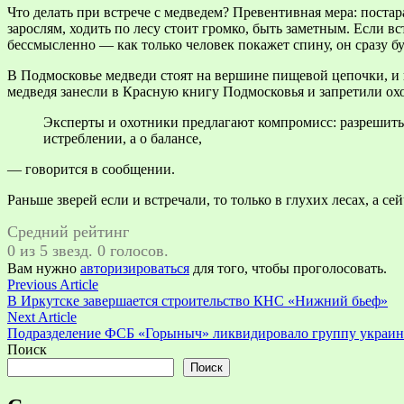
Что делать при встрече с медведем? Превентивная мера: поста
зарослям, ходить по лесу стоит громко, быть заметным. Если вс
бессмысленно — как только человек покажет спину, он сразу б
В Подмосковье медведи стоят на вершине пищевой цепочки, и по
медведя занесли в Красную книгу Подмосковья и запретили ох
Эксперты и охотники предлагают компромисс: разрешить 
истреблении, а о балансе,
— говорится в сообщении.
Раньше зверей если и встречали, то только в глухих лесах, а с
Средний рейтинг
0 из 5 звезд. 0 голосов.
Вам нужно
авторизироваться
для того, чтобы проголосовать.
Навигация
Previous
Previous Article
article:
В Иркутске завершается строительство КНС «Нижний бьеф»
по
Next
Next Article
записям
article:
Подразделение ФСБ «Горыныч» ликвидировало группу украи
Поиск
Поиск