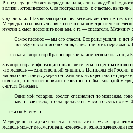
В предыдущие 50 лет медведи не нападали на людей в Подмоско
вблизи Лотошинского. Оба пострадавших, к счастью, выжили.
Случай в г.о. Шаховская произошёл весной: местный житель из 
Медведь начал рвать человека всего в километре от человечес
мужчина смог позвонить родным, а те — спасатели. Мужчину с
Самое главное — мы его спасли. Все раны ушили, и нет б
потребуют этапного лечения, фиксации этих переломов. 
— рассказал директор Красногорской клинической больницы Бу
Замдиректора информационно-аналитического центра охотконтр
что медведь — единственный хищник в Центральной России, кот
нападать не станут, уверен он. Хищник из окрестностей деревн
ответить, что его остановило: вероятно, это был молодой медв
считает Вайсман.
Один мой товарищ, зоолог, специалист по медведям, говор
закапывает тело, чтобы проквасить мясо и съесть потом. 
— сказал Вайсман.
Медведи опасны для человека в нескольких случаях: при неожид
медведь может рассматривать человека в период зажировки пер